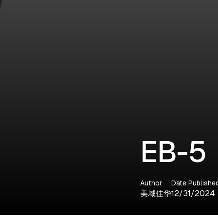
EB-
Author
Date Publishe
美域佳华
12/31/2024