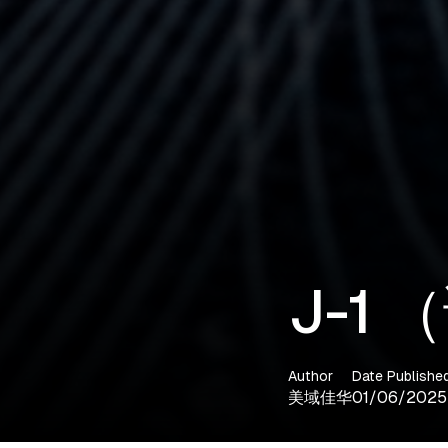
J-1
Author
Date Publishe
美域佳华
01/06/2025